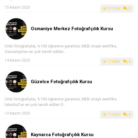
15 Kasım 2025
117343
0
Osmaniye Merkez Fotoğrafçılık Kursu
Ünlü fotoğrafçılar, %100 öğrenme garantisi, MEB onaylı sertifika.
Osmaniye’nin en çok tercih edilen...
14 Kasım 2025
113891
0
Güzelce Fotoğrafçılık Kursu
Ünlü fotoğrafçılar, %100 öğrenme garantisi, MEB onaylı sertifika.
İstanbul’un en çok tercih edilen G...
13 Kasım 2025
113437
0
Kaynarca Fotoğrafçılık Kursu