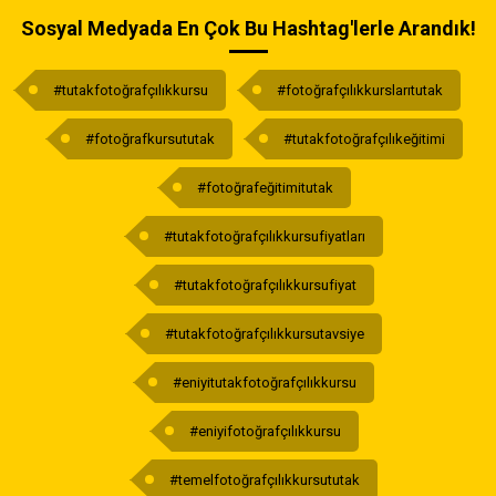
Sosyal Medyada En Çok Bu Hashtag'lerle Arandık!
#tutakfotoğrafçılıkkursu
#fotoğrafçılıkkurslarıtutak
#fotoğrafkursututak
#tutakfotoğrafçılıkeğitimi
#fotoğrafeğitimitutak
#tutakfotoğrafçılıkkursufiyatları
#tutakfotoğrafçılıkkursufiyat
#tutakfotoğrafçılıkkursutavsiye
#eniyitutakfotoğrafçılıkkursu
#eniyifotoğrafçılıkkursu
#temelfotoğrafçılıkkursututak