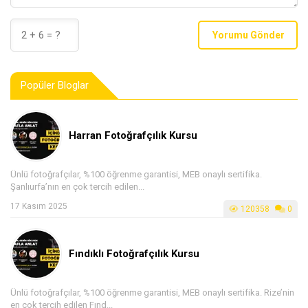
Yorumu Gönder
Popüler Bloglar
Harran Fotoğrafçılık Kursu
Ünlü fotoğrafçılar, %100 öğrenme garantisi, MEB onaylı sertifika.
Şanlıurfa’nın en çok tercih edilen...
17 Kasım 2025
120358
0
Fındıklı Fotoğrafçılık Kursu
Ünlü fotoğrafçılar, %100 öğrenme garantisi, MEB onaylı sertifika. Rize’nin
en çok tercih edilen Fınd...