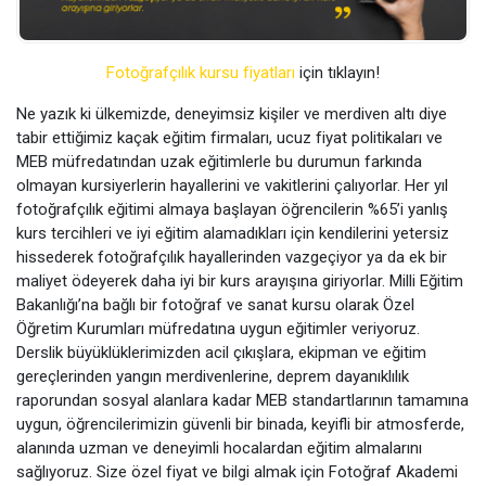
Fotoğrafçılık kursu fiyatları
için tıklayın!
Ne yazık ki ülkemizde, deneyimsiz kişiler ve merdiven altı diye
tabir ettiğimiz kaçak eğitim firmaları, ucuz fiyat politikaları ve
MEB müfredatından uzak eğitimlerle bu durumun farkında
olmayan kursiyerlerin hayallerini ve vakitlerini çalıyorlar. Her yıl
fotoğrafçılık eğitimi almaya başlayan öğrencilerin %65’i yanlış
kurs tercihleri ve iyi eğitim alamadıkları için kendilerini yetersiz
hissederek fotoğrafçılık hayallerinden vazgeçiyor ya da ek bir
maliyet ödeyerek daha iyi bir kurs arayışına giriyorlar. Milli Eğitim
Bakanlığı’na bağlı bir fotoğraf ve sanat kursu olarak Özel
Öğretim Kurumları müfredatına uygun eğitimler veriyoruz.
Derslik büyüklüklerimizden acil çıkışlara, ekipman ve eğitim
gereçlerinden yangın merdivenlerine, deprem dayanıklılık
raporundan sosyal alanlara kadar MEB standartlarının tamamına
uygun, öğrencilerimizin güvenli bir binada, keyifli bir atmosferde,
alanında uzman ve deneyimli hocalardan eğitim almalarını
sağlıyoruz. Size özel fiyat ve bilgi almak için Fotoğraf Akademi