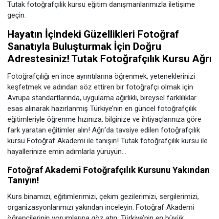
Tutak fotoğrafçılık kursu eğitim danışmanlarımızla iletişime
geçin.
Hayatın İçindeki Güzellikleri Fotoğraf
Sanatıyla Buluşturmak İçin Doğru
Adrestesiniz! Tutak Fotoğrafçılık Kursu Ağrı
Fotoğrafçılığı en ince ayrıntılarına öğrenmek, yeteneklerinizi
keşfetmek ve adından söz ettiren bir fotoğrafçı olmak için
Avrupa standartlarında, uygulama ağırlıklı, bireysel farklılıklar
esas alınarak hazırlanmış Türkiye’nin en güncel fotoğrafçılık
eğitimleriyle öğrenme hızınıza, bilginize ve ihtiyaçlarınıza göre
fark yaratan eğitimler alın! Ağrı’da tavsiye edilen fotoğrafçılık
kursu Fotoğraf Akademi ile tanışın! Tutak fotoğrafçılık kursu ile
hayallerinize emin adımlarla yürüyün…
Fotoğraf Akademi Fotoğrafçılık Kursunu Yakından
Tanıyın!
Kurs binamızı, eğitimlerimizi, çekim gezilerimizi, sergilerimizi,
organizasyonlarımızı yakından inceleyin. Fotoğraf Akademi
öğrencilerinin yorumlarına göz atın, Türkiye’nin en büyük