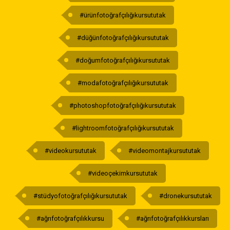
#ürünfotoğrafçılığıkursututak
#düğünfotoğrafçılığıkursututak
#doğumfotoğrafçılığıkursututak
#modafotoğrafçılığıkursututak
#photoshopfotoğrafçılığıkursututak
#lightroomfotoğrafçılığıkursututak
#videokursututak
#videomontajkursututak
#videoçekimkursututak
#stüdyofotoğrafçılığıkursututak
#dronekursututak
#ağrıfotoğrafçılıkkursu
#ağrıfotoğrafçılıkkursları