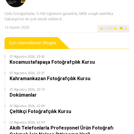
Ünlü fotoğrafçılar, %100 öğrenme garantisi, MEB onaylı sertifika.
Sakarya’nın en çok tercih edilen K...
16 Kasım 2025
112749
0
Son Güncellenen Bloglar
07 Ağustos 2026, 23:45
Kocamustafapaşa Fotoğrafçılık Kursu
07 Ağustos 2026, 22:31
Kahramankazan Fotoğrafçılık Kursu
07 Ağustos 2026, 22:19
Dokümanlar
07 Ağustos 2026, 22:09
Çeltikçi Fotoğrafçılık Kursu
07 Ağustos 2026, 22:09
Akıllı Telefonlarla Profesyonel Ürün Fotoğrafı