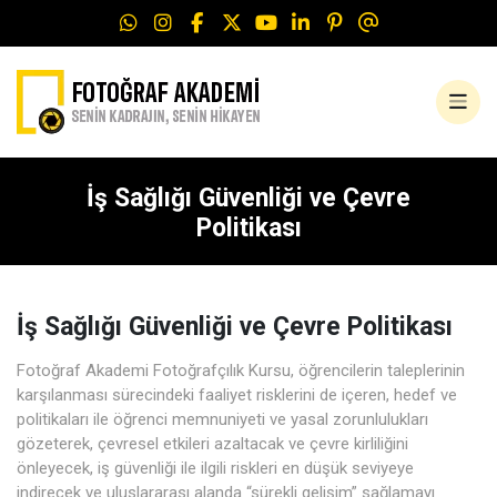
İş Sağlığı Güvenliği ve Çevre
iş sağlığı güvenliği
Politikası
İş Sağlığı Güvenliği ve Çevre Politikası
Fotoğraf Akademi Fotoğrafçılık Kursu, öğrencilerin taleplerinin
karşılanması sürecindeki faaliyet risklerini de içeren, hedef ve
politikaları ile öğrenci memnuniyeti ve yasal zorunlulukları
gözeterek, çevresel etkileri azaltacak ve çevre kirliliğini
önleyecek, iş güvenliği ile ilgili riskleri en düşük seviyeye
indirecek ve uluslararası alanda “sürekli gelişim” sağlamayı