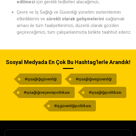
edilmesi
için gerekli tedbirleri alacağımızı,
Çevre ve İş Sağlığı ve Güvenliği yönetim sistemlerinin
etkinliklerini ve
sürekli olarak gelişmelerini
sağlamak
amacı ile tüm faaliyetlerimizi, düzenli olarak gözden
geçireceğimizi, tüm çalışanlarımızla birlikte taahhüt ederiz.
Sosyal Medyada En Çok Bu Hashtag'lerle Arandık!
#işsağlığıgüvenliği
#işsağlığıvegüvenliği
#işsağlığıveçevrepolitikası
#işsağlığıpolitikası
#işgüvenliğipolitikası