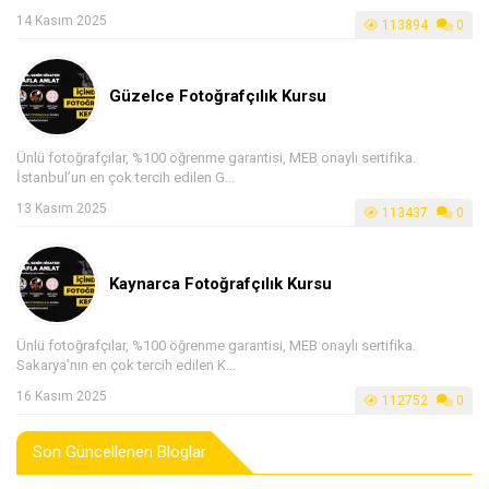
14 Kasım 2025
113894
0
Güzelce Fotoğrafçılık Kursu
Ünlü fotoğrafçılar, %100 öğrenme garantisi, MEB onaylı sertifika.
İstanbul’un en çok tercih edilen G...
13 Kasım 2025
113437
0
Kaynarca Fotoğrafçılık Kursu
Ünlü fotoğrafçılar, %100 öğrenme garantisi, MEB onaylı sertifika.
Sakarya’nın en çok tercih edilen K...
16 Kasım 2025
112752
0
Son Güncellenen Bloglar