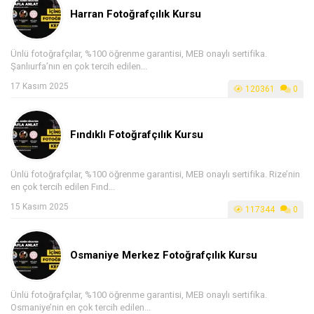
Harran Fotoğrafçılık Kursu
Ünlü fotoğrafçılar, %100 öğrenme garantisi, MEB onaylı sertifika.
Şanlıurfa’nın en çok tercih edilen...
17 Kasım 2025
120361
0
Fındıklı Fotoğrafçılık Kursu
Ünlü fotoğrafçılar, %100 öğrenme garantisi, MEB onaylı sertifika. Rize’nin
en çok tercih edilen Fınd...
15 Kasım 2025
117344
0
Osmaniye Merkez Fotoğrafçılık Kursu
Ünlü fotoğrafçılar, %100 öğrenme garantisi, MEB onaylı sertifika.
Osmaniye’nin en çok tercih edilen...