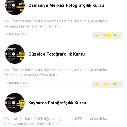
Osmaniye Merkez Fotoğrafçılık Kursu
Ünlü fotoğrafçılar, %100 öğrenme garantisi, MEB onaylı sertifika.
Osmaniye’nin en çok tercih edilen...
14 Kasım 2025
113892
0
Güzelce Fotoğrafçılık Kursu
Ünlü fotoğrafçılar, %100 öğrenme garantisi, MEB onaylı sertifika.
İstanbul’un en çok tercih edilen G...
13 Kasım 2025
113437
0
Kaynarca Fotoğrafçılık Kursu
Ünlü fotoğrafçılar, %100 öğrenme garantisi, MEB onaylı sertifika.
Sakarya’nın en çok tercih edilen K...