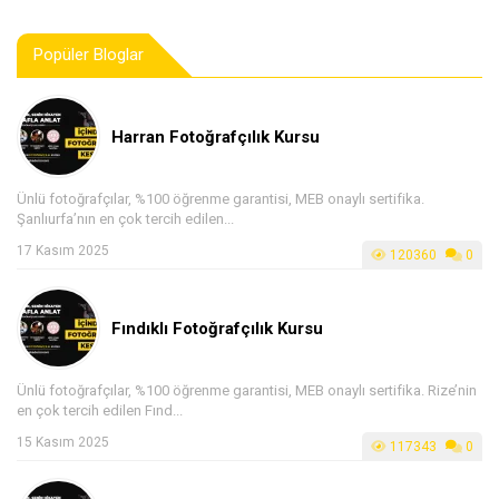
Popüler Bloglar
Harran Fotoğrafçılık Kursu
Ünlü fotoğrafçılar, %100 öğrenme garantisi, MEB onaylı sertifika.
Şanlıurfa’nın en çok tercih edilen...
17 Kasım 2025
120360
0
Fındıklı Fotoğrafçılık Kursu
Ünlü fotoğrafçılar, %100 öğrenme garantisi, MEB onaylı sertifika. Rize’nin
en çok tercih edilen Fınd...
15 Kasım 2025
117343
0