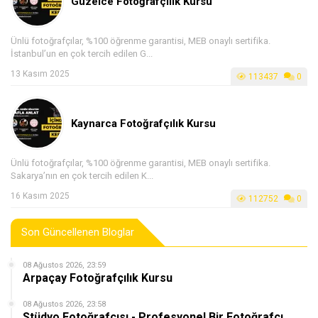
Güzelce Fotoğrafçılık Kursu
Ünlü fotoğrafçılar, %100 öğrenme garantisi, MEB onaylı sertifika.
İstanbul’un en çok tercih edilen G...
13 Kasım 2025
113437
0
Kaynarca Fotoğrafçılık Kursu
Ünlü fotoğrafçılar, %100 öğrenme garantisi, MEB onaylı sertifika.
Sakarya’nın en çok tercih edilen K...
16 Kasım 2025
112752
0
Son Güncellenen Bloglar
08 Ağustos 2026, 23:59
Arpaçay Fotoğrafçılık Kursu
08 Ağustos 2026, 23:58
Stüdyo Fotoğrafçısı - Profesyonel Bir Fotoğrafçı