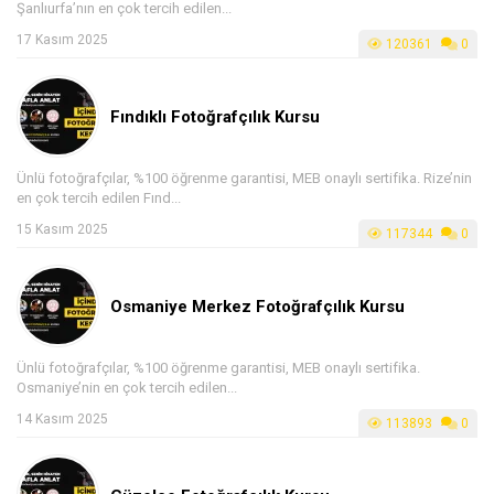
Şanlıurfa’nın en çok tercih edilen...
17 Kasım 2025
120361
0
Fındıklı Fotoğrafçılık Kursu
Ünlü fotoğrafçılar, %100 öğrenme garantisi, MEB onaylı sertifika. Rize’nin
en çok tercih edilen Fınd...
15 Kasım 2025
117344
0
Osmaniye Merkez Fotoğrafçılık Kursu
Ünlü fotoğrafçılar, %100 öğrenme garantisi, MEB onaylı sertifika.
Osmaniye’nin en çok tercih edilen...
14 Kasım 2025
113893
0