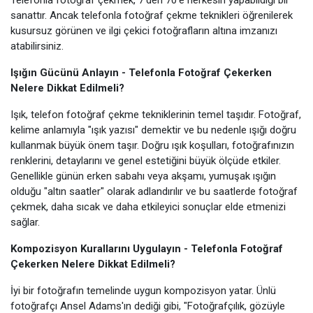
Telefonla fotoğraf çekmek, 7’den 70’e herkesin yapabildiği bir
sanattır. Ancak telefonla fotoğraf çekme teknikleri öğrenilerek
kusursuz görünen ve ilgi çekici fotoğrafların altına imzanızı
atabilirsiniz.
Işığın Gücünü Anlayın - Telefonla Fotoğraf Çekerken
Nelere Dikkat Edilmeli?
Işık, telefon fotoğraf çekme tekniklerinin temel taşıdır. Fotoğraf,
kelime anlamıyla "ışık yazısı" demektir ve bu nedenle ışığı doğru
kullanmak büyük önem taşır. Doğru ışık koşulları, fotoğrafınızın
renklerini, detaylarını ve genel estetiğini büyük ölçüde etkiler.
Genellikle günün erken sabahı veya akşamı, yumuşak ışığın
olduğu "altın saatler" olarak adlandırılır ve bu saatlerde fotoğraf
çekmek, daha sıcak ve daha etkileyici sonuçlar elde etmenizi
sağlar.
Kompozisyon Kurallarını Uygulayın - Telefonla Fotoğraf
Çekerken Nelere Dikkat Edilmeli?
İyi bir fotoğrafın temelinde uygun kompozisyon yatar. Ünlü
fotoğrafçı Ansel Adams'ın dediği gibi, "Fotoğrafçılık, gözüyle