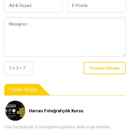
Yorumu Gönder
Popüler Bloglar
Harran Fotoğrafçılık Kursu
Ünlü fotoğrafçılar, %100 öğrenme garantisi, MEB onaylı sertifika.