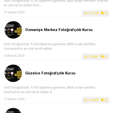
Ünlü fotoğrafçılar, %100 öğrenme garantisi, MEB onaylı sertifika. Rize’nin
en çok tercih edilen Fınd...
15 Kasım 2025
117343
0
Osmaniye Merkez Fotoğrafçılık Kursu
Ünlü fotoğrafçılar, %100 öğrenme garantisi, MEB onaylı sertifika.
Osmaniye’nin en çok tercih edilen...
14 Kasım 2025
113891
0
Güzelce Fotoğrafçılık Kursu
Ünlü fotoğrafçılar, %100 öğrenme garantisi, MEB onaylı sertifika.
İstanbul’un en çok tercih edilen G...
13 Kasım 2025
113437
0