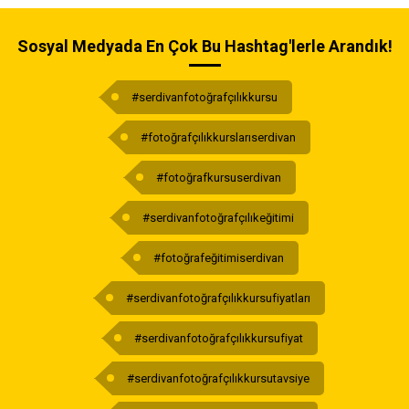
Sosyal Medyada En Çok Bu Hashtag'lerle Arandık!
#serdivanfotoğrafçılıkkursu
#fotoğrafçılıkkurslarıserdivan
#fotoğrafkursuserdivan
#serdivanfotoğrafçılıkeğitimi
#fotoğrafeğitimiserdivan
#serdivanfotoğrafçılıkkursufiyatları
#serdivanfotoğrafçılıkkursufiyat
#serdivanfotoğrafçılıkkursutavsiye