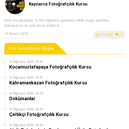
Kaynarca Fotoğrafçılık Kursu
Ünlü fotoğrafçılar, %100 öğrenme garantisi, MEB onaylı sertifika.
Sakarya’nın en çok tercih edilen K...
16 Kasım 2025
112749
0
Son Güncellenen Bloglar
07 Ağustos 2026, 23:45
Kocamustafapaşa Fotoğrafçılık Kursu
07 Ağustos 2026, 22:31
Kahramankazan Fotoğrafçılık Kursu
07 Ağustos 2026, 22:19
Dokümanlar
07 Ağustos 2026, 22:09
Çeltikçi Fotoğrafçılık Kursu
07 Ağustos 2026, 22:09