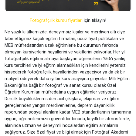
Fotoğrafçılık kursu fiyatları
için tıklayın!
Ne yazık ki ülkemizde, deneyimsiz kişiler ve merdiven altı diye
tabir ettiğimiz kaçak eğitim firmaları, ucuz fiyat politikaları ve
MEB müfredatından uzak eğitimlerle bu durumun farkında
olmayan kursiyerlerin hayallerini ve vakitlerini çalıyorlar. Her yıl
fotoğrafçılık eğitimi almaya başlayan öğrencilerin %65’i yanlış
kurs tercihleri ve iyi eğitim alamadıkları için kendilerini yetersiz
hissederek fotoğrafçılık hayallerinden vazgeçiyor ya da ek bir
maliyet ödeyerek daha iyi bir kurs arayışına giriyorlar. Milli Eğitim
Bakanlığı’na bağlı bir fotoğraf ve sanat kursu olarak Özel
Öğretim Kurumları müfredatına uygun eğitimler veriyoruz.
Derslik büyüklüklerimizden acil çıkışlara, ekipman ve eğitim
gereçlerinden yangın merdivenlerine, deprem dayanıklılık
raporundan sosyal alanlara kadar MEB standartlarının tamamına
uygun, öğrencilerimizin güvenli bir binada, keyifli bir atmosferde,
alanında uzman ve deneyimli hocalardan eğitim almalarını
sağlıyoruz. Size özel fiyat ve bilgi almak için Fotoğraf Akademi