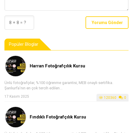
Yorumu Gönder
Popüler Bloglar
Harran Fotoğrafçılık Kursu
Ünlü fotoğrafçılar, %100 öğrenme garantisi, MEB onaylı sertifika.
Şanlıurfa’nın en çok tercih edilen...
17 Kasım 2025
120360
0
Fındıklı Fotoğrafçılık Kursu