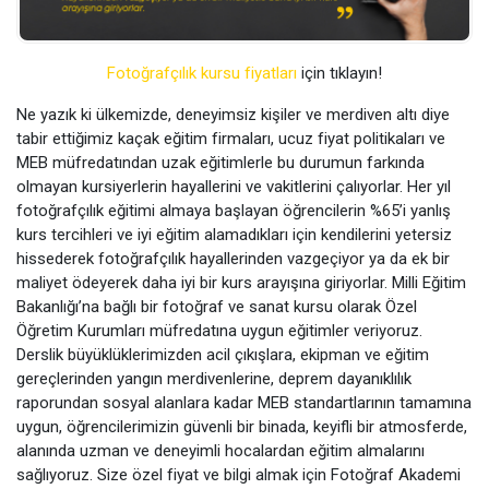
Fotoğrafçılık kursu fiyatları
için tıklayın!
Ne yazık ki ülkemizde, deneyimsiz kişiler ve merdiven altı diye
tabir ettiğimiz kaçak eğitim firmaları, ucuz fiyat politikaları ve
MEB müfredatından uzak eğitimlerle bu durumun farkında
olmayan kursiyerlerin hayallerini ve vakitlerini çalıyorlar. Her yıl
fotoğrafçılık eğitimi almaya başlayan öğrencilerin %65’i yanlış
kurs tercihleri ve iyi eğitim alamadıkları için kendilerini yetersiz
hissederek fotoğrafçılık hayallerinden vazgeçiyor ya da ek bir
maliyet ödeyerek daha iyi bir kurs arayışına giriyorlar. Milli Eğitim
Bakanlığı’na bağlı bir fotoğraf ve sanat kursu olarak Özel
Öğretim Kurumları müfredatına uygun eğitimler veriyoruz.
Derslik büyüklüklerimizden acil çıkışlara, ekipman ve eğitim
gereçlerinden yangın merdivenlerine, deprem dayanıklılık
raporundan sosyal alanlara kadar MEB standartlarının tamamına
uygun, öğrencilerimizin güvenli bir binada, keyifli bir atmosferde,
alanında uzman ve deneyimli hocalardan eğitim almalarını
sağlıyoruz. Size özel fiyat ve bilgi almak için Fotoğraf Akademi