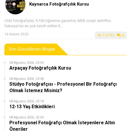
Kaynarca Fotoğrafçılık Kursu
Ünlü fotoğrafçılar, %100 öğrenme garantisi, MEB onaylı sertifika.
Sakarya’nın en çok tercih edilen K...
16 Kasım 2025
112751
0
Son Güncellenen Bloglar
08 Ağustos 2026, 23:59
Arpaçay Fotoğrafçılık Kursu
08 Ağustos 2026, 23:58
Stüdyo Fotoğrafçısı - Profesyonel Bir Fotoğrafçı
Olmak İstemez Misiniz?
08 Ağustos 2026, 23:18
12-13 Yaş Etkinlikleri
08 Ağustos 2026, 22:54
Profesyonel Fotoğrafçı Olmak İsteyenlere Altın
Öneriler