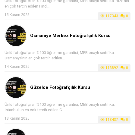
Ünlü fotoğrafçılar, %100 öğrenme garantisi, MEB onaylı sertifika. Rize’nin
en çok tercih edilen Fınd...
15 Kasım 2025
117343
0
Osmaniye Merkez Fotoğrafçılık Kursu
Ünlü fotoğrafçılar, %100 öğrenme garantisi, MEB onaylı sertifika.
Osmaniye’nin en çok tercih edilen...
14 Kasım 2025
113892
0
Güzelce Fotoğrafçılık Kursu
Ünlü fotoğrafçılar, %100 öğrenme garantisi, MEB onaylı sertifika.
İstanbul’un en çok tercih edilen G...
13 Kasım 2025
113437
0