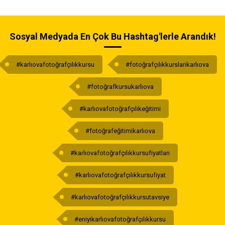
Sosyal Medyada En Çok Bu Hashtag'lerle Arandık!
#karlıovafotoğrafçılıkkursu
#fotoğrafçılıkkurslarıkarlıova
#fotoğrafkursukarlıova
#karlıovafotoğrafçılıkeğitimi
#fotoğrafeğitimikarlıova
#karlıovafotoğrafçılıkkursufiyatları
#karlıovafotoğrafçılıkkursufiyat
#karlıovafotoğrafçılıkkursutavsiye
#eniyikarlıovafotoğrafçılıkkursu